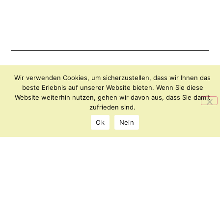
Archipel
KONTAKT
Wir verwenden Cookies, um sicherzustellen, dass wir Ihnen das
beste Erlebnis auf unserer Website bieten. Wenn Sie diese
–
IMPRESSUM
Website weiterhin nutzen, gehen wir davon aus, dass Sie damit
Forum
DATENSCHUTZ
zufrieden sind.
für
Ok
Nein
Kunst
und
Kultur
Florianiplatz
8
8200
Gleisdorf
office@archipel.or.at