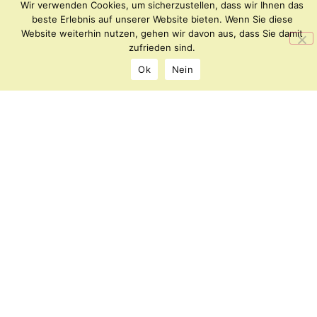
Wir verwenden Cookies, um sicherzustellen, dass wir Ihnen das
beste Erlebnis auf unserer Website bieten. Wenn Sie diese
Website weiterhin nutzen, gehen wir davon aus, dass Sie damit
Archipel
KONTAKT
zufrieden sind.
–
IMPRESSUM
Ok
Nein
Forum
DATENSCHUTZ
für
Kunst
und
Kultur
Florianiplatz
8
8200
Gleisdorf
office@archipel.or.at
©
2026
Alle
Rechte