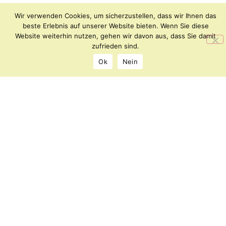
Wir verwenden Cookies, um sicherzustellen, dass wir Ihnen das
beste Erlebnis auf unserer Website bieten. Wenn Sie diese
Website weiterhin nutzen, gehen wir davon aus, dass Sie damit
Archipel
KONTAKT
zufrieden sind.
–
IMPRESSUM
Ok
Nein
Forum
DATENSCHUTZ
für
Kunst
und
Kultur
Florianiplatz
8
8200
Gleisdorf
office@archipel.or.at
©
2026
Alle