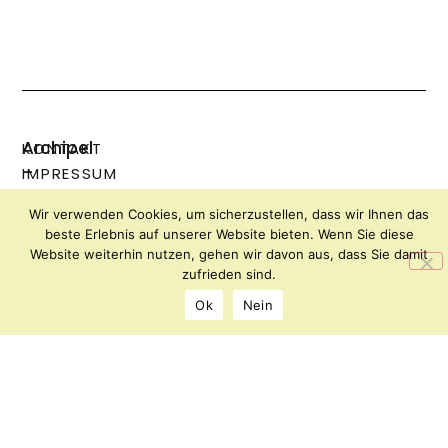
Archipel
KONTAKT
–
IMPRESSUM
Forum
DATENSCHUTZ
Wir verwenden Cookies, um sicherzustellen, dass wir Ihnen das
für
beste Erlebnis auf unserer Website bieten. Wenn Sie diese
Kunst
Website weiterhin nutzen, gehen wir davon aus, dass Sie damit
und
zufrieden sind.
Kultur
Ok
Nein
Florianiplatz
8
8200
Gleisdorf
office@archipel.or.at