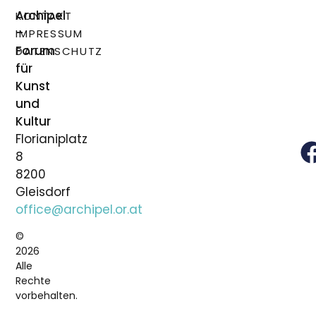
Archipel
KONTAKT
–
IMPRESSUM
Forum
DATENSCHUTZ
für
Kunst
und
Kultur
Florianiplatz
8
8200
Gleisdorf
office@archipel.or.at
©
2026
Alle
Rechte
vorbehalten.