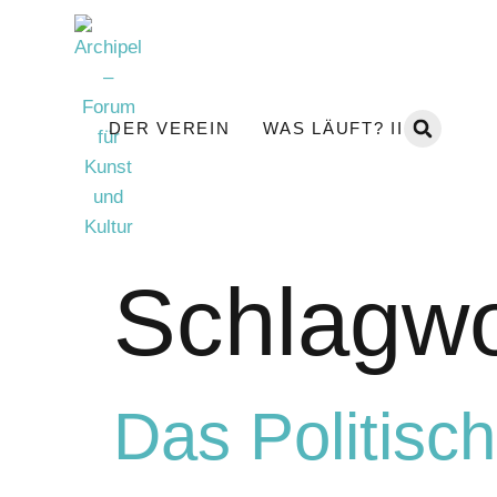
DER VEREIN
WAS LÄUFT? II
Schlagwo
Das Politisc