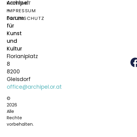
Archipel
KONTAKT
–
IMPRESSUM
Forum
DATENSCHUTZ
für
Kunst
und
Kultur
Florianiplatz
8
8200
Gleisdorf
office@archipel.or.at
©
2026
Alle
Rechte
vorbehalten.