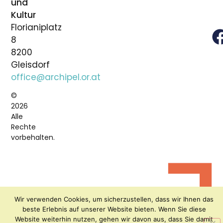
und
Kultur
Florianiplatz
8
8200
Gleisdorf
office@archipel.or.at
©
2026
Alle
Rechte
vorbehalten.
Wir verwenden Cookies, um sicherzustellen, dass wir Ihnen das
beste Erlebnis auf unserer Website bieten. Wenn Sie diese
Website weiterhin nutzen, gehen wir davon aus, dass Sie damit