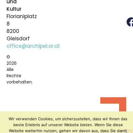
und
Kultur
Florianiplatz
8
8200
Gleisdorf
office@archipel.or.at
©
2026
Alle
Rechte
vorbehalten.
Wir verwenden Cookies, um sicherzustellen, dass wir Ihnen das
beste Erlebnis auf unserer Website bieten. Wenn Sie diese
Website weiterhin nutzen, gehen wir davon aus, dass Sie damit