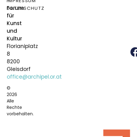
–
IMPRESSUM
Forum
DATENSCHUTZ
für
Kunst
und
Kultur
Florianiplatz
8
8200
Gleisdorf
office@archipel.or.at
©
2026
Alle
Rechte
vorbehalten.