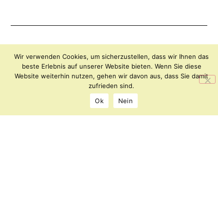
Archipel
KONTAKT
Wir verwenden Cookies, um sicherzustellen, dass wir Ihnen das
–
IMPRESSUM
beste Erlebnis auf unserer Website bieten. Wenn Sie diese
Website weiterhin nutzen, gehen wir davon aus, dass Sie damit
Forum
DATENSCHUTZ
zufrieden sind.
für
Kunst
Ok
Nein
und
Kultur
Florianiplatz
8
8200
Gleisdorf
office@archipel.or.at
©
2026