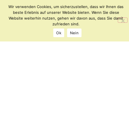
Wir verwenden Cookies, um sicherzustellen, dass wir Ihnen das
beste Erlebnis auf unserer Website bieten. Wenn Sie diese
Website weiterhin nutzen, gehen wir davon aus, dass Sie damit
Archipel
KONTAKT
zufrieden sind.
–
IMPRESSUM
Ok
Nein
Forum
DATENSCHUTZ
für
Kunst
und
Kultur
Florianiplatz
8
8200
Gleisdorf
office@archipel.or.at
©
2026
Alle