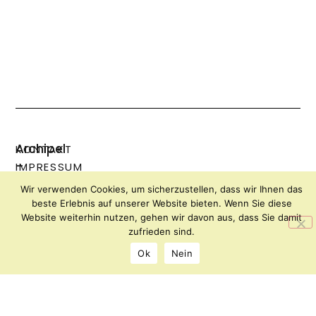
Archipel
KONTAKT
–
IMPRESSUM
Forum
DATENSCHUTZ
Wir verwenden Cookies, um sicherzustellen, dass wir Ihnen das
für
beste Erlebnis auf unserer Website bieten. Wenn Sie diese
Kunst
Website weiterhin nutzen, gehen wir davon aus, dass Sie damit
zufrieden sind.
und
Kultur
Ok
Nein
Florianiplatz
8
8200