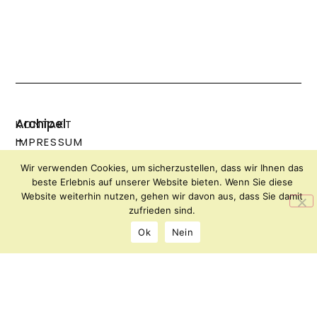
Archipel
KONTAKT
–
IMPRESSUM
Forum
DATENSCHUTZ
Wir verwenden Cookies, um sicherzustellen, dass wir Ihnen das
für
beste Erlebnis auf unserer Website bieten. Wenn Sie diese
Kunst
Website weiterhin nutzen, gehen wir davon aus, dass Sie damit
und
zufrieden sind.
Kultur
Ok
Nein
Florianiplatz
8
8200
Gleisdorf