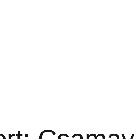
rt:
Csamay