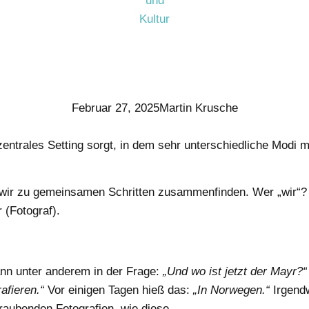
Februar 27, 2025
Martin Krusche
dezentrales Setting sorgt, in dem sehr unterschiedliche Mod
ir zu gemeinsamen Schritten zusammenfinden. Wer „wir“? Ma
 (Fotograf).
ann unter anderem in der Frage:
„Und wo ist jetzt der Mayr?“
rafieren.“
Vor einigen Tagen hieß das:
„In Norwegen.“
Irgendw
raubenden Fotografien, wie diese…